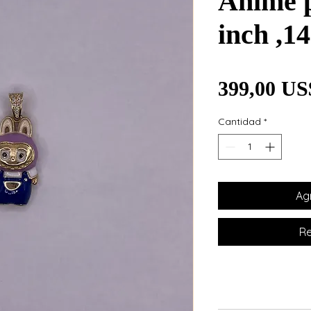
Anime p
inch ,1
399,00 US
Cantidad
*
Agr
Re