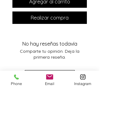
Agregar al carrito
Realizar compra
No hay reseñas todavía
Comparte tu opinión. Deja la
primera reseña.
Dejar una reseña
Phone
Email
Instagram
Terms & Conditions
Privacy Policy
Returns