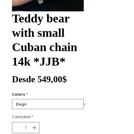
Teddy bear
with small
Cuban chain
14k *JJB*
Precio de oferta
Desde
549,00$
Colors
*
Cantidad
*