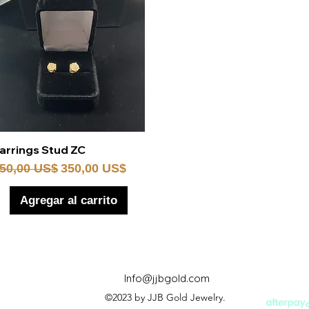
Vista rápida
arrings Stud ZC
recio
Precio de oferta
50,00 US$
350,00 US$
Agregar al carrito
Info@jjbgold.com
©2023 by JJB Gold Jewelry.