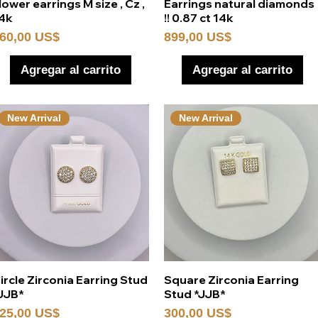
Vista rápida
Vista rápida
lower earrings M size , Cz ,
Earrings natural diamonds
4k
!! 0.87 ct 14k
recio
Precio
60,00 US$
899,00 US$
Agregar al carrito
Agregar al carrito
New Arrival
New Arrival
Vista rápida
Vista rápida
ircle Zirconia Earring Stud
Square Zirconia Earring
JJB*
Stud *JJB*
recio
Precio
25,00 US$
300,00 US$