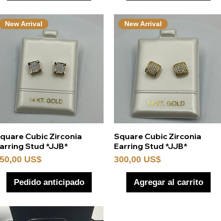
New Arrival
New Arrival
Vista rápida
Vista rápida
quare Cubic Zirconia
Square Cubic Zirconia
arring Stud *JJB*
Earring Stud *JJB*
recio
Precio
50,00 US$
300,00 US$
Pedido anticipado
Agregar al carrito