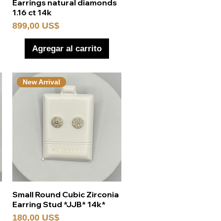
Vista rápida
Earrings natural diamonds
1.16 ct 14k
Precio
899,00 US$
Agregar al carrito
New Arrival
Vista rápida
Small Round Cubic Zirconia
Earring Stud *JJB* 14k*
Precio
180,00 US$