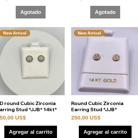
Agotado
Agotado
New Arrival
New Arrival
Vista rápida
Vista rápida
D round Cubic Zirconia
Round Cubic Zirconia
arring Stud *JJB* 14kt*
Earring Stud *JJB*
recio
Precio
50,00 US$
250,00 US$
Agregar al carrito
Agregar al carrito