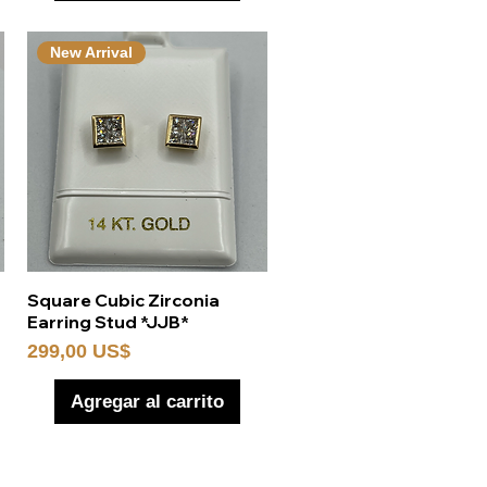
New Arrival
Vista rápida
Square Cubic Zirconia
Earring Stud *JJB*
Precio
299,00 US$
Agregar al carrito