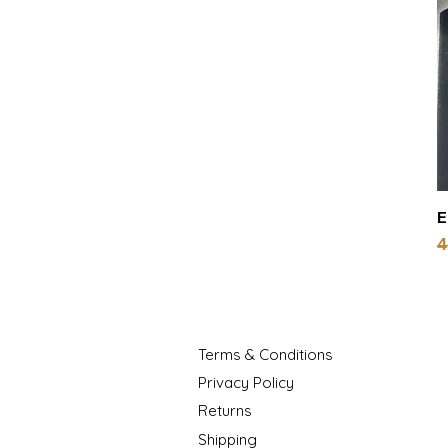
E
P
4
Terms & Conditions
Privacy Policy
Returns
Shipping