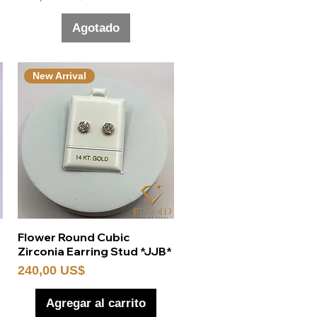
Agotado
New Arrival
Vista rápida
Flower Round Cubic
Zirconia Earring Stud *JJB*
Precio
240,00 US$
Agregar al carrito